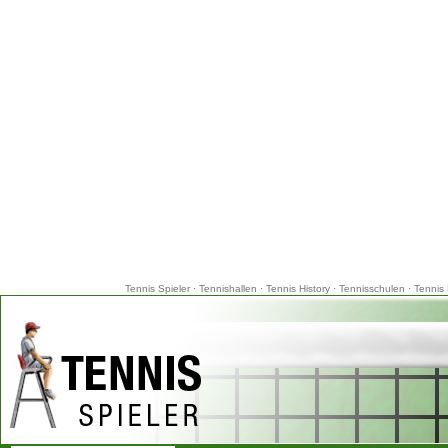
Tennis Spieler
·
Tennishallen
·
Tennis History
·
Tennisschulen
·
Tennis