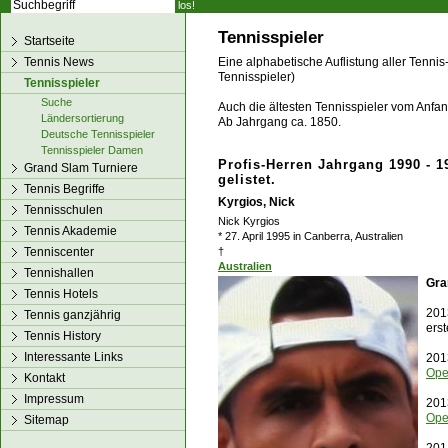
los!
Tennisspieler
Startseite
Tennis News
Eine alphabetische Auflistung aller Tennis
Tennisspieler)
Tennisspieler
Suche
Auch die ältesten Tennisspieler vom Anfang
Ländersortierung
Ab Jahrgang ca. 1850.
Deutsche Tennisspieler
Tennisspieler Damen
Profis-Herren Jahrgang 1990 - 1
Grand Slam Turniere
gelistet.
Tennis Begriffe
Kyrgios, Nick
Tennisschulen
Nick Kyrgios
Tennis Akademie
* 27. April 1995 in Canberra, Australien
Tenniscenter
†
Australien
Tennishallen
Gra
Tennis Hotels
201
Tennis ganzjährig
ers
Tennis History
Interessante Links
201
Op
Kontakt
Impressum
201
Op
Sitemap