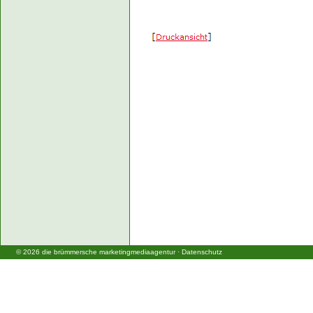
©
2026
die brümmersche marketingmediaagentur
·
Datenschutz