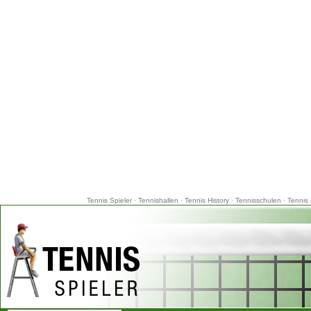
Tennis Spieler
·
Tennishallen
·
Tennis History
·
Tennisschulen
·
Tennis