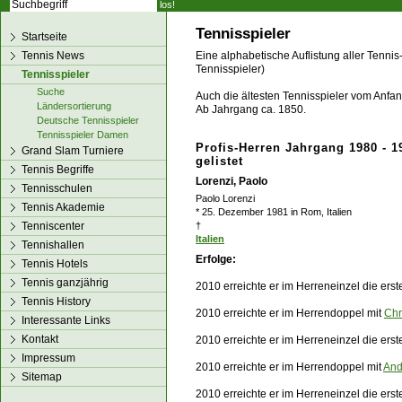
los!
Tennisspieler
Startseite
Tennis News
Eine alphabetische Auflistung aller Tennis
Tennisspieler)
Tennisspieler
Suche
Auch die ältesten Tennisspieler vom Anfang
Ländersortierung
Ab Jahrgang ca. 1850.
Deutsche Tennisspieler
Tennisspieler Damen
Profis-Herren Jahrgang 1980 - 1
Grand Slam Turniere
gelistet
Tennis Begriffe
Lorenzi, Paolo
Tennisschulen
Paolo Lorenzi
Tennis Akademie
* 25. Dezember 1981 in Rom, Italien
Tenniscenter
†
Italien
Tennishallen
Erfolge:
Tennis Hotels
Tennis ganzjährig
2010 erreichte er im Herreneinzel die ers
Tennis History
2010 erreichte er im Herrendoppel mit
Chr
Interessante Links
Kontakt
2010 erreichte er im Herreneinzel die ers
Impressum
2010 erreichte er im Herrendoppel mit
And
Sitemap
2010 erreichte er im Herreneinzel die ers