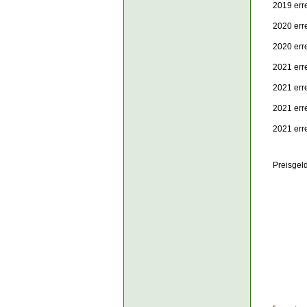
2019 err
2020 err
2020 err
2021 err
2021 err
2021 err
2021 err
Preisgel