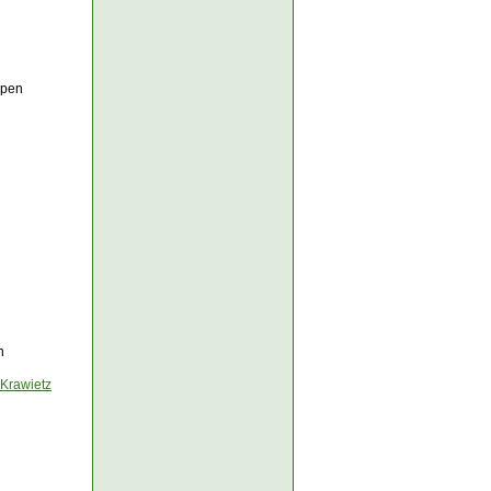
Open
n
 Krawietz