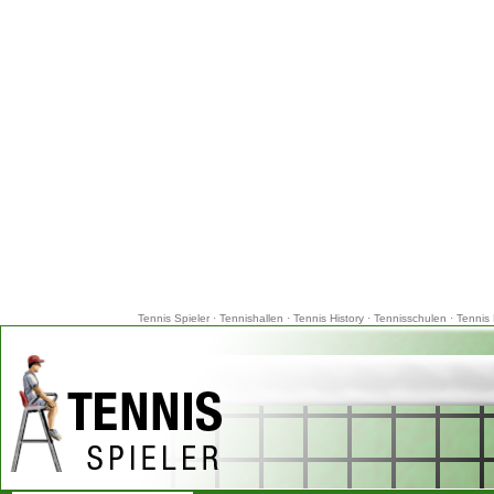
Tennis Spieler
·
Tennishallen
·
Tennis History
·
Tennisschulen
·
Tennis