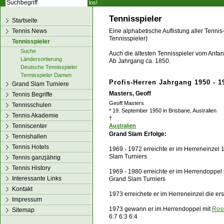
los!
Tennisspieler
Startseite
Tennis News
Eine alphabetische Auflistung aller Tennis
Tennisspieler)
Tennisspieler
Suche
Auch die ältesten Tennisspieler vom Anfang
Ländersortierung
Ab Jahrgang ca. 1850.
Deutsche Tennisspieler
Tennisspieler Damen
Profis-Herren Jahrgang 1950 - 1
Grand Slam Turniere
Masters, Geoff
Tennis Begriffe
Geoff Masters
Tennisschulen
* 19. September 1950 in Brisbane, Australien
Tennis Akademie
†
Tenniscenter
Australien
Grand Slam
Erfolge:
Tennishallen
Tennis Hotels
1969 - 1972 erreichte er im Herreneinzel 
Slam Turniers
Tennis ganzjährig
Tennis History
1969 - 1980 erreichte er im Herrendoppel
Interessante Links
Grand Slam Turniers
Kontakt
1973 erreichete er im Herreneinzel die er
Impressum
1973 gewann er im Herrendoppel mit
Ros
Sitemap
6:7 6:3 6:4