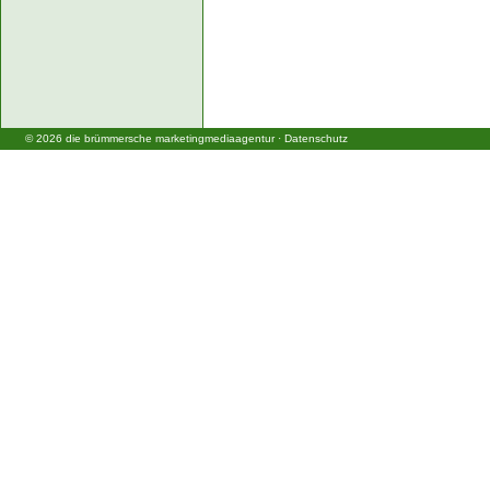
©
2026
die brümmersche marketingmediaagentur
·
Datenschutz