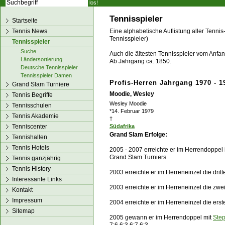
los!
Tennisspieler
Startseite
Tennis News
Eine alphabetische Auflistung aller Tennis
Tennisspieler)
Tennisspieler
Suche
Auch die ältesten Tennisspieler vom Anfang
Ländersortierung
Ab Jahrgang ca. 1850.
Deutsche Tennisspieler
Tennisspieler Damen
Profis-Herren Jahrgang 1970 - 1
Grand Slam Turniere
Moodie, Wesley
Tennis Begriffe
Wesley Moodie
Tennisschulen
*14. Februar 1979
Tennis Akademie
†
Tenniscenter
Südafrika
Grand Slam Erfolge:
Tennishallen
Tennis Hotels
2005 - 2007 erreichte er im Herrendoppel
Grand Slam Turniers
Tennis ganzjährig
Tennis History
2003 erreichte er im Herreneinzel die dri
Interessante Links
2003 erreichte er im Herreneinzel die zw
Kontakt
Impressum
2004 erreichte er im Herreneinzel die ers
Sitemap
2005 gewann er im Herrendoppel mit
Ste