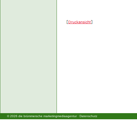
©
2026
die brümmersche marketingmediaagentur
·
Datenschutz