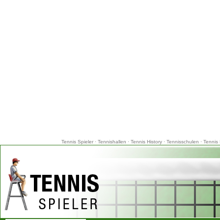
Tennis Spieler
·
Tennishallen
·
Tennis History
·
Tennisschulen
·
Tennis