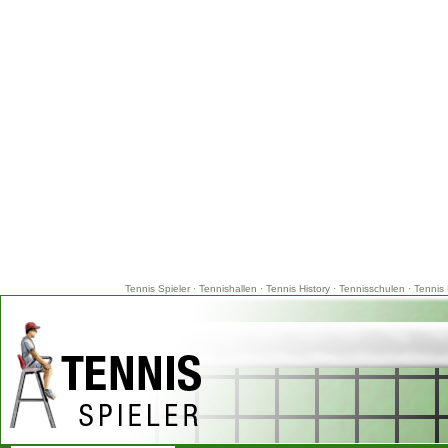
Tennis Spieler
·
Tennishallen
·
Tennis History
·
Tennisschulen
·
Tennis