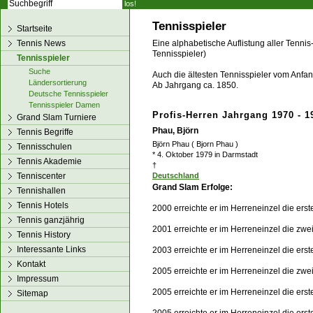
los!
Tennisspieler
Startseite
Tennis News
Eine alphabetische Auflistung aller Tennis
Tennisspieler)
Tennisspieler
Suche
Auch die ältesten Tennisspieler vom Anfang
Ländersortierung
Ab Jahrgang ca. 1850.
Deutsche Tennisspieler
Tennisspieler Damen
Profis-Herren Jahrgang 1970 - 1
Grand Slam Turniere
Phau, Björn
Tennis Begriffe
Björn Phau ( Bjorn Phau )
Tennisschulen
* 4. Oktober 1979 in Darmstadt
Tennis Akademie
†
Tenniscenter
Deutschland
Grand Slam Erfolge:
Tennishallen
Tennis Hotels
2000 erreichte er im Herreneinzel die ers
Tennis ganzjährig
2001 erreichte er im Herreneinzel die zw
Tennis History
Interessante Links
2003 erreichte er im Herreneinzel die ers
Kontakt
2005 erreichte er im Herreneinzel die zwe
Impressum
2005 erreichte er im Herreneinzel die er
Sitemap