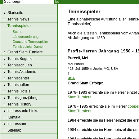
los!
Tennisspieler
Startseite
Tennis News
Eine alphabetische Auflistung aller Tennis
Tennisspieler)
Tennisspieler
Suche
Auch die ältesten Tennisspieler vom Anfang
Ländersortierung
Ab Jahrgang ca. 1850.
Deutsche Tennisspieler
Tennisspieler Damen
Profis-Herren Jahrgang 1950 - 1
Grand Slam Turniere
Purcell, Mel
Tennis Begriffe
Mel Purcell
Tennisschulen
* 18. Juli 1959 in Joplin, MO, USA
Tennis Akademie
†
Tenniscenter
USA
Grand Slam Erfolge:
Tennishallen
Tennis Hotels
1978- 1983 erreichte sie im Herreneinzel
Slam Turniers
Tennis ganzjährig
Tennis History
1978 - 1985 erreichte sie im Herren
doppe
Interessante Links
Slam Turniers
Kontakt
1984 erreichte sie im Herreneinzel die er
Impressum
1984 erreichte sie im Herreneinzel die er
Sitemap