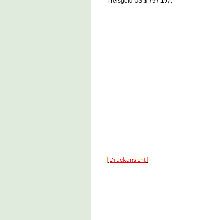
Preisgeld US $ 797.197.-