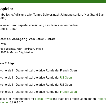
spieler
abetische Auflistung aller Tennis-Spieler, nach Jahrgang sortiert. (Nur Grand Slam
eler)
ältesten Tennisspieler vom Anfang des Tennis finden Sie hier.
ang ca. 1850.
 Damen Jahrgang von 1930 - 1939
 Yola
rez ( Yolanda „Yola“ Ramírez Ochoa )
 1935 in Mexico City, Mexico
am Erfolge:
eichte sie im Dameneinzel die dritte Runde der French Open
eichte sie im Dameneinzel die dritte Runde der
US Open
eichte sie im Dameneinzel die dritte Runde der US Open
eichte sie im Dameneinzel die dritte Runde der
French Open
nd sie im Damendoppel mit
Rosie Reyes
im Finale der French Open gegen
Darlen
Bloomer
5:7 6:4 5:7