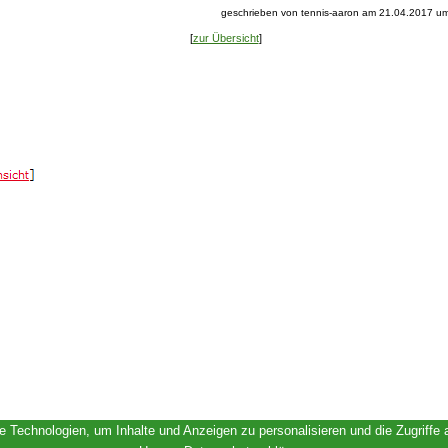
geschrieben von tennis-aaron am 21.04.2017 um
[
zur Übersicht
]
 Technologien, um Inhalte und Anzeigen zu personalisieren und die Zugriffe 