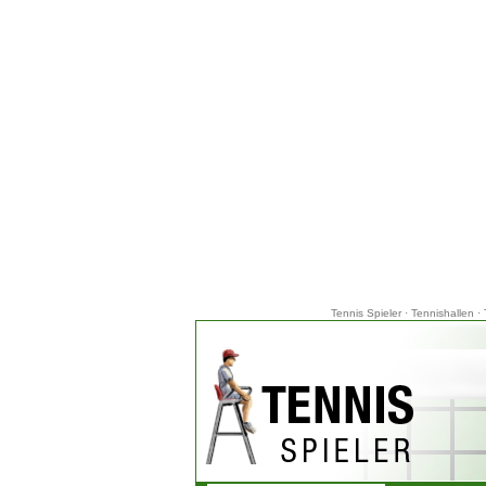
Tennis Spieler
·
Tennishallen
·