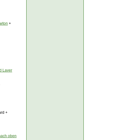
awton
+
d Laver
6
rd +
nach oben