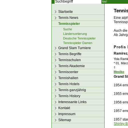
los!
Tennis
Startseite
Tennis News
Eine alph
Tennisspi
Tennisspieler
Suche
Auch die 
Ländersortierung
Ab Jahrg
Deutsche Tennisspieler
Tennisspieler Damen
Profis
Grand Slam Turniere
Ramirez,
Tennis Begriffe
Yola Rami
Tennisschulen
* 01. März
Tennis Akademie
†
Tenniscenter
Mexiko
Grand Sl
Tennishallen
Tennis Hotels
1954 err
Tennis ganzjährig
1955 err
Tennis History
Interessante Links
1956 err
Kontakt
1957 err
Impressum
1957 sta
Sitemap
Shirley 