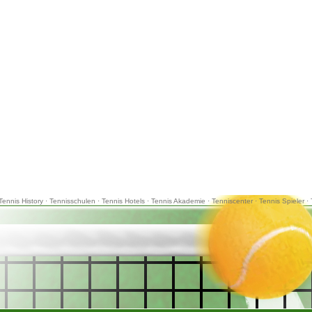
Tennis History
·
Tennisschulen
·
Tennis Hotels
·
Tennis Akademie
·
Tenniscenter
·
Tennis Spieler
·