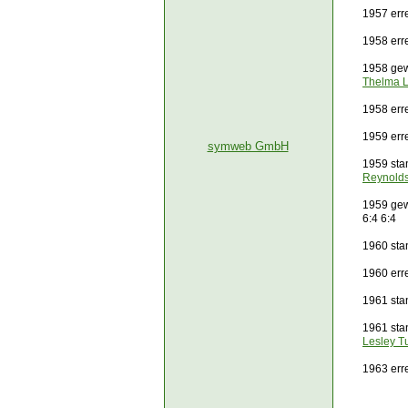
1957 err
1958 err
1958 gew
Thelma 
1958 err
1959 err
symweb GmbH
1959 sta
Reynold
1959 ge
6:4 6:4
1960 sta
1960 err
1961 sta
1961 sta
Lesley T
1963 err