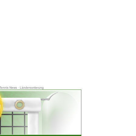
Tennis News
·
Ländersortierung