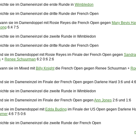
eichte sie im Dameneinzel die erste Runde in
Wimbledon
eichte sie im Dameneinzel die dritte Runde der French Open
ann sie im Damendoppel mit Rosie Reyes die French Open gegen
Mary Bevis H
Long
6:4 7:5
eichte sie im Dameneinzel die zweite Runde in Wimbledon
eichte sie im Dameneinzel die dritte Runde der French Open
nd sie im Damendoppel mit Rosie Reyes im Finale der French Open gegen
Sandra
s
+
Renee Schuurman
6:2 0:6 2:6
wann sie im
Mixed
mit
Billy Knight
die French Open gegen Renee Schuurman +
Ro
nd sie im Dameneinzel im Finale der French Open gegen Darlene Hard 3:6 und 4:
eichte sie im Dameneinzel die zweite Runde in Wimbledon
nd sie im Dameneinzel im Finale der French Open gegen
Ann Jones
2:6 und 1:6
nd sie im Damendoppel mit
Edda Buding
im Finale der US Open gegen Darlene Ha
urner
4:6 7:5 0:6
eichte sie im Dameneinzel die zweite Runde der French Open