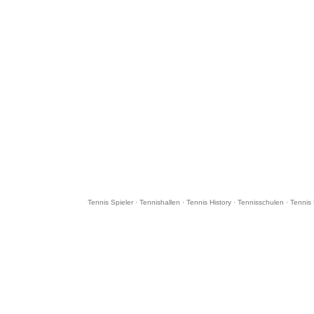
Tennis Spieler
·
Tennishallen
·
Tennis History
·
Tennisschulen
·
Tennis