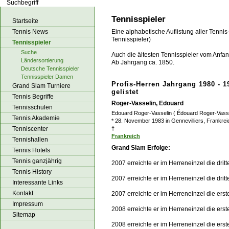
los!
Tennisspieler
Startseite
Tennis News
Eine alphabetische Auflistung aller Tennis
Tennisspieler)
Tennisspieler
Suche
Auch die ältesten Tennisspieler vom Anfang
Ländersortierung
Ab Jahrgang ca. 1850.
Deutsche Tennisspieler
Tennisspieler Damen
Profis-Herren Jahrgang 1980 - 1
Grand Slam Turniere
gelistet
Tennis Begriffe
Roger-Vasselin, Edouard
Tennisschulen
Edouard Roger-Vasselin ( Édouard Roger-Vasse
Tennis Akademie
* 28. November 1983 in Gennevilliers, Frankrei
Tenniscenter
†
Frankreich
Tennishallen
Grand Slam Erfolge:
Tennis Hotels
Tennis ganzjährig
2007 erreichte er im Herreneinzel die dri
Tennis History
2007 erreichte er im Herreneinzel die drit
Interessante Links
Kontakt
2007 erreichte er im Herreneinzel die ers
Impressum
2008 erreichte er im Herreneinzel die ers
Sitemap
2008 erreichte er im Herreneinzel die er