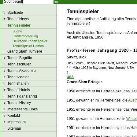
los!
Tennisspieler
Startseite
Tennis News
Eine alphabetische Auflistung aller Tennis
Tennisspieler)
Tennisspieler
Suche
Auch die ältesten Tennisspieler vom Anfang
Ländersortierung
Ab Jahrgang ca. 1850.
Deutsche Tennisspieler
Tennisspieler Damen
Profis-Herren Jahrgang 1920 - 1
Grand Slam Turniere
Savitt, Dick
Tennis Begriffe
Dick Savitt ( Richard Dick Savitt, Richard Savitt
Tennisschulen
* 4. März 1927 in Bayonne, New Jersey, USA
Tennis Akademie
†
Tenniscenter
USA
Grand Slam Erfolge:
Tennishallen
Tennis Hotels
1950 erreichte er im Herreneinzel das Hal
Tennis ganzjährig
1951 gewann er im Herreneinzel die
Aust
Tennis History
Interessante Links
1951 erreichte er im Herreneinzel das Vier
Kontakt
1951 gewann er im Herreneinzel in
Wimbl
Impressum
1951 erreichte er im Herreneinzel das Ha
Sitemap