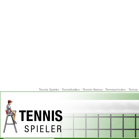
Tennis Spieler
·
Tennishallen
·
Tennis History
·
Tennisschulen
·
Tennis