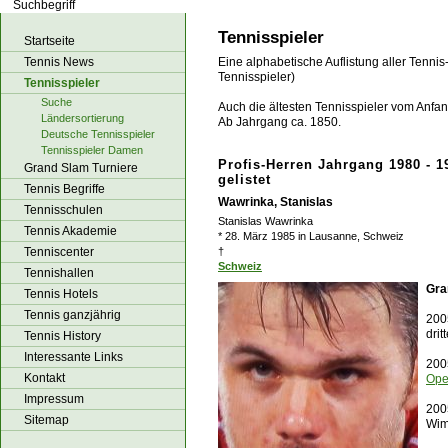
los!
Tennisspieler
Startseite
Tennis News
Eine alphabetische Auflistung aller Tennis
Tennisspieler)
Tennisspieler
Suche
Auch die ältesten Tennisspieler vom Anfang
Ländersortierung
Ab Jahrgang ca. 1850.
Deutsche Tennisspieler
Tennisspieler Damen
Profis-Herren Jahrgang 1980 - 1
Grand Slam Turniere
gelistet
Tennis Begriffe
Wawrinka, Stanislas
Tennisschulen
Stanislas Wawrinka
Tennis Akademie
* 28. März 1985 in Lausanne, Schweiz
Tenniscenter
†
Schweiz
Tennishallen
Gra
Tennis Hotels
Tennis ganzjährig
2005
dri
Tennis History
Interessante Links
2005
Kontakt
Op
Impressum
2005
Sitemap
Wim