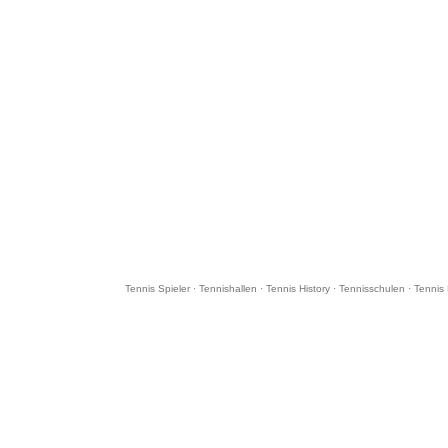
Tennis Spieler
·
Tennishallen
·
Tennis History
·
Tennisschulen
·
Tennis