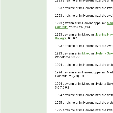
1993 erreichte er im Herreneinzel die dri
1993 erreichte er im Herreneinzel die zw
1993 erreichte er im Herreneinzel die zw
1993 gewann er im Herrendoppel mit
Mar
Galbraith
7:5 6:3 7:6 (7:4)
1993 gewann er im Mixed mit
Martina Navr
Bollegraf
6:3 6:4
1993 erreichte er im Herreneinzel die zw
1993 gewann er im
Mixed
mit
Helena Suk
Woodforde 6:3 7:6
1994 erreichte er im Herreneinzel die ers
1994 gewann er im Herrendoppel mit Mark
Galbraith 7:6(7:3) 6:3 6:1
1994 gewann er im Mixed mit Helena Su
3:6 7:5 6:3
1994 erreichte er im Herreneinzel die dri
1995 erreichte er im Herreneinzel die ers
1995 erreichte er im Herreneinzel die zw