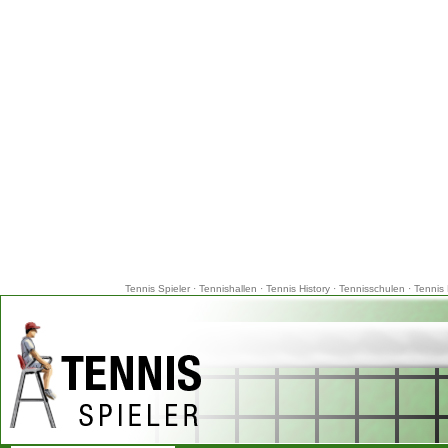
Tennis Spieler
·
Tennishallen
·
Tennis History
·
Tennisschulen
·
Tennis