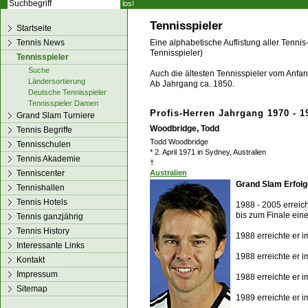
los!
Tennisspieler
Startseite
Tennis News
Eine alphabetische Auflistung aller Tennis
Tennisspieler)
Tennisspieler
Suche
Auch die ältesten Tennisspieler vom Anfang
Ländersortierung
Ab Jahrgang ca. 1850.
Deutsche Tennisspieler
Tennisspieler Damen
Profis-Herren Jahrgang 1970 - 1
Grand Slam Turniere
Woodbridge, Todd
Tennis Begriffe
Todd Woodbridge
Tennisschulen
* 2. April 1971 in Sydney, Australien
Tennis Akademie
†
Tenniscenter
Australien
Grand Slam Erfolg
Tennishallen
Tennis Hotels
1988 - 2005 erreic
bis zum Finale ein
Tennis ganzjährig
Tennis History
1988 erreichte er 
Interessante Links
1988 erreichte er 
Kontakt
Impressum
1988 erreichte er 
Sitemap
1989 erreichte er 