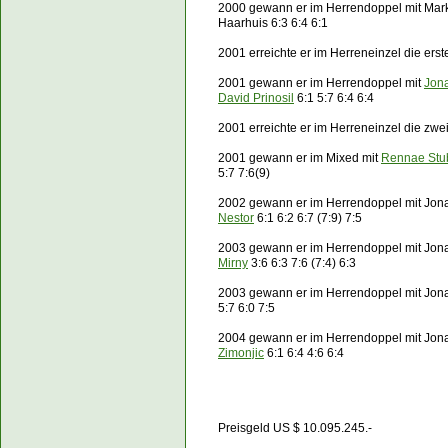
2000 gewann er im Herrendoppel mit Mar
Haarhuis 6:3 6:4 6:1
2001 erreichte er im Herreneinzel die ers
2001 gewann er im Herrendoppel mit
Jon
David Prinosil
6:1 5:7 6:4 6:4
2001 erreichte er im Herreneinzel die zw
2001 gewann er im Mixed mit
Rennae Stu
5:7 7:6(9)
2002 gewann er im Herrendoppel mit Jo
Nestor
6:1 6:2 6:7 (7:9) 7:5
2003 gewann er im Herrendoppel mit Jo
Mirny
3:6 6:3 7:6 (7:4) 6:3
2003 gewann er im Herrendoppel mit Jo
5:7 6:0 7:5
2004 gewann er im Herrendoppel mit Jo
Zimonjic
6:1 6:4 4:6 6:4
Preisgeld US $ 10.09