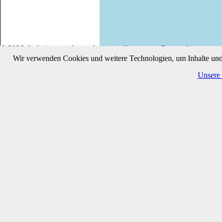
©
2026
die brümmersche marketingmediaagentur
·
Datenschutz
Wir verwenden Cookies und weitere Technologien, um Inhalte und A
Unsere 