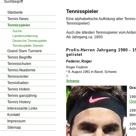
los!
Tennisspieler
Startseite
Tennis News
Eine alphabetische Auflistung aller Tennis
Tennisspieler)
Tennisspieler
Suche
Auch die ältesten Tennisspieler vom Anfang
Ländersortierung
Ab Jahrgang ca. 1850.
Deutsche Tennisspieler
Tennisspieler Damen
Profis-Herren Jahrgang 1980 - 1
Grand Slam Turniere
gelistet
Tennis Begriffe
Federer, Roger
Tennisschulen
Roger Federer
Tennis Akademie
* 8. August 1981 in Basel, Schweiz
Tenniscenter
†
Schweiz
Tennishallen
Gra
Tennis Hotels
Tennis ganzjährig
199
Op
Tennis History
Interessante Links
1999
Kontakt
Wim
Impressum
199
Sitemap
Acht