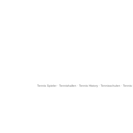
Tennis Spieler
·
Tennishallen
·
Tennis History
·
Tennisschulen
·
Tennis