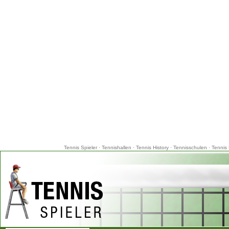
Tennis Spieler
·
Tennishallen
·
Tennis History
·
Tennisschulen
·
Tennis