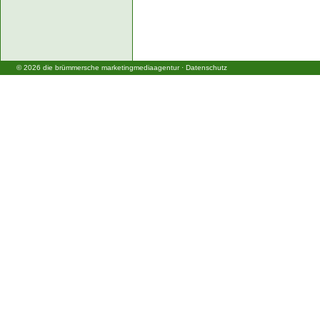
©
2026
die brümmersche marketingmediaagentur
·
Datenschutz