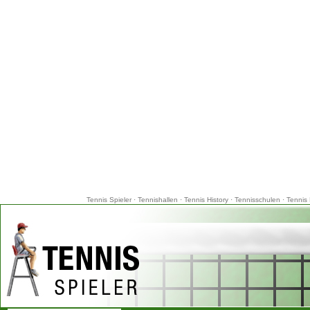
Tennis Spieler
·
Tennishallen
·
Tennis History
·
Tennisschulen
·
Tennis