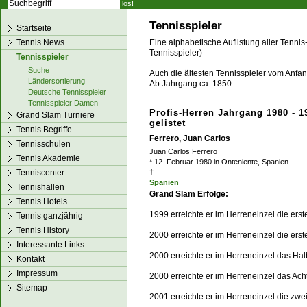
los!
Tennisspieler
Startseite
Tennis News
Eine alphabetische Auflistung aller Tennis
Tennisspieler)
Tennisspieler
Suche
Auch die ältesten Tennisspieler vom Anfang
Ländersortierung
Ab Jahrgang ca. 1850.
Deutsche Tennisspieler
Tennisspieler Damen
Profis-Herren Jahrgang 1980 - 1
Grand Slam Turniere
gelistet
Tennis Begriffe
Ferrero, Juan Carlos
Tennisschulen
Juan Carlos Ferrero
Tennis Akademie
* 12. Februar 1980 in Onteniente, Spanien
Tenniscenter
†
Spanien
Tennishallen
Grand Slam Erfolge:
Tennis Hotels
1999 erreichte er im Herreneinzel die ers
Tennis ganzjährig
Tennis History
2000 erreichte er im Herreneinzel die ers
Interessante Links
2000 erreichte er im Herreneinzel das Hal
Kontakt
Impressum
2000 erreichte er im Herreneinzel das Ach
Sitemap
2001 erreichte er im Herreneinzel die zw