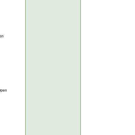
pen
 Open