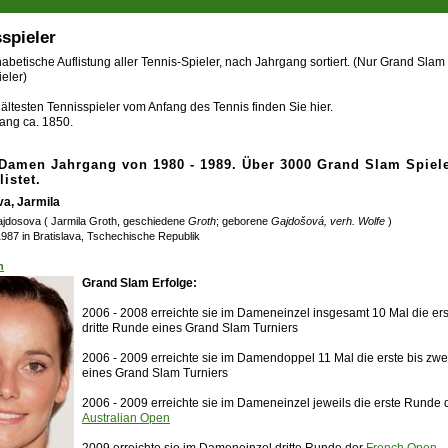
spieler
abetische Auflistung aller Tennis-Spieler, nach Jahrgang sortiert. (Nur Grand Slam
eler)
ältesten Tennisspieler vom Anfang des Tennis finden Sie hier.
ang ca. 1850.
 Damen Jahrgang von 1980 - 1989. Über 3000 Grand Slam Spiele
listet.
a, Jarmila
ajdosova ( Jarmila Groth, geschiedene
Groth
; geborene
Gajdošová, verh. Wolfe
)
 1987 in Bratislava, Tschechische Republik
n
Grand Slam Erfolge:
2006 - 2008 erreichte sie im Dameneinzel insgesamt 10 Mal die ers
dritte Runde eines Grand Slam Turniers
2006 - 2009 erreichte sie im Damendoppel 11 Mal die erste bis zw
eines Grand Slam Turniers
2006 - 2009 erreichte sie im Dameneinzel jeweils die erste Runde 
Australian Open