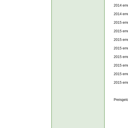
2014 err
2014 err
2015 err
2015 err
2015 err
2015 err
2015 err
2015 err
2015 err
2015 err
Preisgel