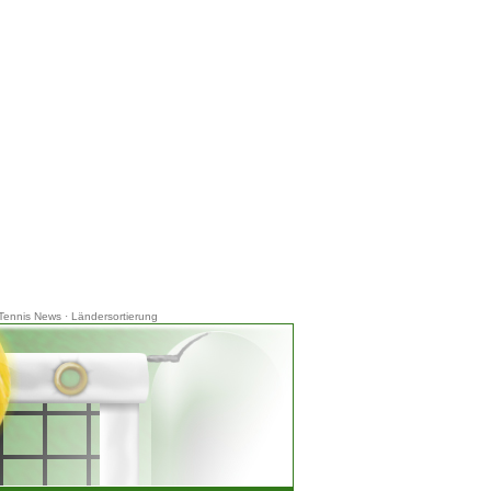
Tennis News
·
Ländersortierung