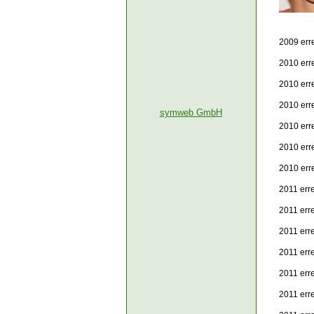
2009 err
2010 err
2010 err
2010 err
symweb GmbH
2010 err
2010 err
2010 err
2011 err
2011 err
2011 err
2011 err
2011 err
2011 err