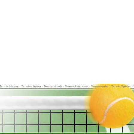
Tennis History
·
Tennisschulen
·
Tennis Hotels
·
Tennis Akademie
·
Tenniscenter
·
Tennis Spieler
·