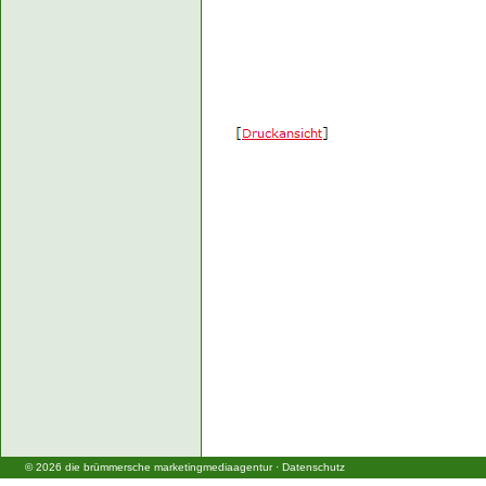
©
2026
die brümmersche marketingmediaagentur
·
Datenschutz