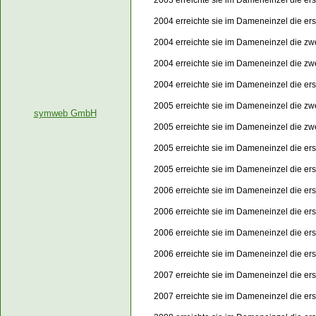
2003 erreichte sie im Dameneinzel die er
2004 erreichte sie im Dameneinzel die er
2004 erreichte sie im Dameneinzel die z
2004 erreichte sie im Dameneinzel die z
2004 erreichte sie im Dameneinzel die e
2005 erreichte sie im Dameneinzel die zw
symweb GmbH
2005 erreichte sie im Dameneinzel die z
2005 erreichte sie im Dameneinzel die e
2005 erreichte sie im Dameneinzel die e
2006 erreichte sie im Dameneinzel die er
2006 erreichte sie im Dameneinzel die e
2006 erreichte sie im Dameneinzel die e
2006 erreichte sie im Dameneinzel die e
2007 erreichte sie im Dameneinzel die er
2007 erreichte sie im Dameneinzel die e