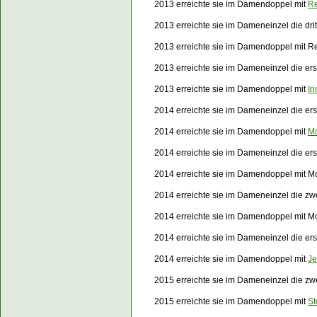
2013 erreichte sie im Damendoppel mit
Re
2013 erreichte sie im Dameneinzel die dr
2013 erreichte sie im Damendoppel mit R
2013 erreichte sie im Dameneinzel die e
2013 erreichte sie im Damendoppel mit
Ir
2014 erreichte sie im Dameneinzel die er
2014 erreichte sie im Damendoppel mit
Mo
2014 erreichte sie im Dameneinzel die e
2014 erreichte sie im Damendoppel mit M
2014 erreichte sie im Dameneinzel die z
2014 erreichte sie im Damendoppel mit M
2014 erreichte sie im Dameneinzel die e
2014 erreichte sie im Damendoppel mit
Je
2015 erreichte sie im Dameneinzel die zw
2015 erreichte sie im Damendoppel mit
St