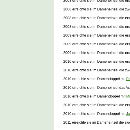
2008 erreichte sie im Dameneinzel die er
2008 erreichte sie im Dameneinzel die z
2008 erreichte sie im Dameneinzel die e
2008 erreichte sie im Dameneinzel die e
2009 erreichte sie im Dameneinzel die er
2009 erreichte sie im Dameneinzel die e
2009 erreichte sie im Dameneinzel die e
2010 erreichte sie im Dameneinzel die er
2010 erreichte sie im Dameneinzel die z
2010 erreichte sie im Damendoppel mit
Ri
2010 erreichte sie im Dameneinzel das Ac
2010 erreichte sie im Damendoppel mit
Ma
2010 erreichte sie im Dameneinzel die e
2010 erreichte sie im Damendoppel mit
Ja
2011 erreichte sie im Dameneinzel die zw