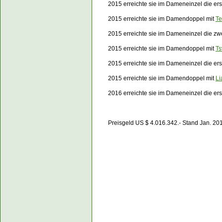
2015 erreichte sie im Dameneinzel die e
2015 erreichte sie im Damendoppel mit
Te
2015 erreichte sie im Dameneinzel die z
2015 erreichte sie im Damendoppel mit
Ts
2015 erreichte sie im Dameneinzel die e
2015 erreichte sie im Damendoppel mit
Li
2016 erreichte sie im Dameneinzel die er
Preisgeld US $ 4.016.342.- Stand Jan. 20