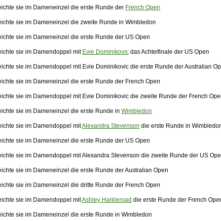
eichte sie im Dameneinzel die erste Runde der
French Open
eichte sie im Dameneinzel die zweite Runde in Wimbledon
eichte sie im Dameneinzel die erste Runde der US Open
eichte sie im Damendoppel mit
Evie Dominikovic
das Achtelfinale der US Open
eichte sie im Damendoppel mit Evie Dominikovic die erste Runde der Australian O
eichte sie im Dameneinzel die erste Runde der French Open
eichte sie im Damendoppel mit Evie Dominikovic die zweite Runde der French Op
eichte sie im Dameneinzel die erste Runde in
Wimbledon
eichte sie im Damendoppel mit
Alexandra Stevenson
die erste Runde in Wimbledo
eichte sie im Dameneinzel die erste Runde der US Open
eichte sie im Damendoppel mit Alexandra Stevenson die zweite Runde der US Op
eichte sie im Dameneinzel die erste Runde der Australian Open
eichte sie im Dameneinzel die dritte Runde der French Open
eichte sie im Damendoppel mit
Ashley Harkleroad
die erste Runde der French Ope
eichte sie im Dameneinzel die erste Runde in Wimbledon