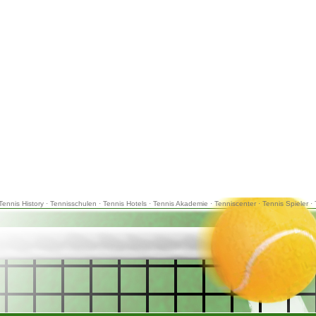
Tennis History
·
Tennisschulen
·
Tennis Hotels
·
Tennis Akademie
·
Tenniscenter
·
Tennis Spieler
·