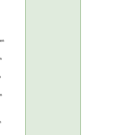
pen
en
n
en
n