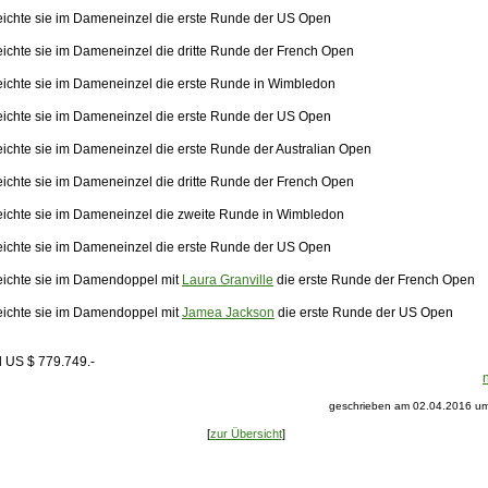
eichte sie im Dameneinzel die erste Runde der US Open
eichte sie im Dameneinzel die dritte Runde der French Open
eichte sie im Dameneinzel die erste Runde in Wimbledon
eichte sie im Dameneinzel die erste Runde der US Open
eichte sie im Dameneinzel die erste Runde der Australian Open
eichte sie im Dameneinzel die dritte Runde der French Open
eichte sie im Dameneinzel die zweite Runde in Wimbledon
eichte sie im Dameneinzel die erste Runde der US Open
eichte sie im Damendoppel mit
Laura Granville
die erste Runde der French Open
eichte sie im Damendoppel mit
Jamea Jackson
die erste Runde der US Open
d US $ 779.749.-
geschrieben am 02.04.2016 um
[
zur Übersicht
]