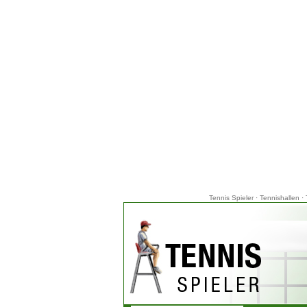
Tennis Spieler
·
Tennishallen
·