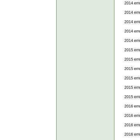
2014 err
2014 err
2014 err
2014 err
2014 err
2015 err
2015 err
2015 err
2015 err
2015 err
2015 err
2016 err
2016 err
2016 err
2016 err