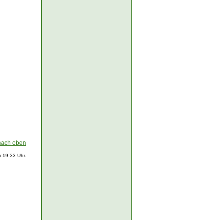
nach oben
 19:33 Uhr.