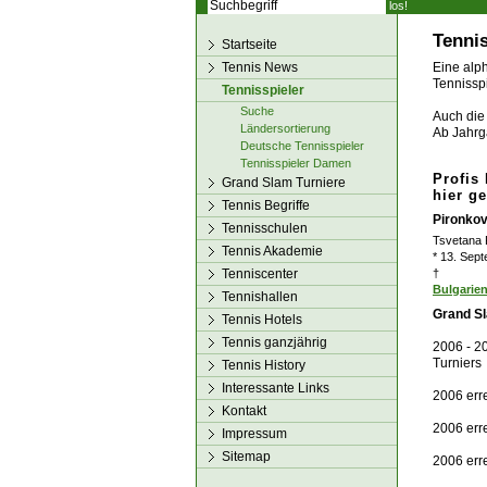
los!
Tennis
Startseite
Tennis News
Eine alph
Tennisspi
Tennisspieler
Suche
Auch die 
Ländersortierung
Ab Jahrg
Deutsche Tennisspieler
Tennisspieler Damen
Profis
Grand Slam Turniere
hier ge
Tennis Begriffe
Pironkov
Tennisschulen
Tsvetana 
Tennis Akademie
* 13. Sept
Tenniscenter
†
Bulgarie
Tennishallen
Grand Sl
Tennis Hotels
Tennis ganzjährig
2006 - 2
Turniers
Tennis History
Interessante Links
2006 err
Kontakt
2006 err
Impressum
Sitemap
2006 err