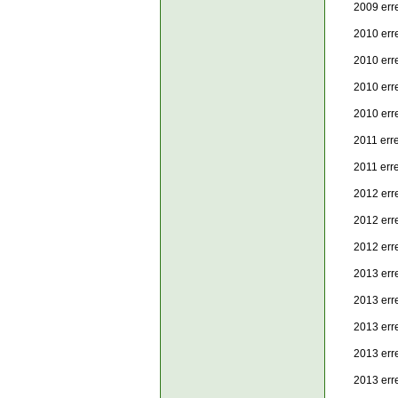
2009 err
2010 err
2010 err
2010 err
2010 err
2011 err
2011 err
2012 err
2012 err
2012 err
2013 err
2013 err
2013 err
2013 err
2013 err