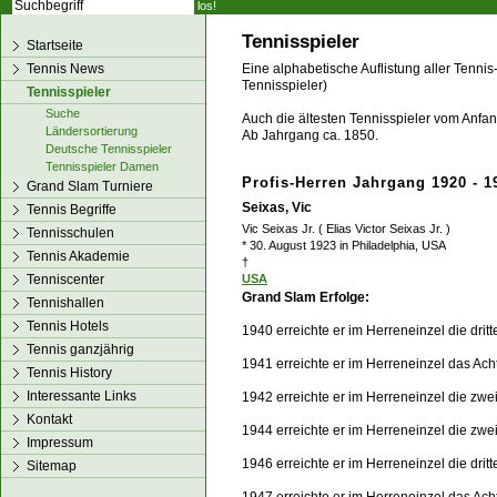
los!
Tennisspieler
Startseite
Tennis News
Eine alphabetische Auflistung aller Tennis
Tennisspieler)
Tennisspieler
Suche
Auch die ältesten Tennisspieler vom Anfang
Ländersortierung
Ab Jahrgang ca. 1850.
Deutsche Tennisspieler
Tennisspieler Damen
Profis-Herren Jahrgang 1920 - 1
Grand Slam Turniere
Seixas, Vic
Tennis Begriffe
Vic Seixas Jr. ( Elias Victor Seixas Jr. )
Tennisschulen
* 30. August 1923 in Philadelphia, USA
Tennis Akademie
†
Tenniscenter
USA
Grand Slam Erfolge:
Tennishallen
Tennis Hotels
1940 erreichte er im Herreneinzel die dri
Tennis ganzjährig
1941 erreichte er im Herreneinzel das Ach
Tennis History
Interessante Links
1942 erreichte er im Herreneinzel die zw
Kontakt
1944 erreichte er im Herreneinzel die zw
Impressum
1946 erreichte er im Herreneinzel die dri
Sitemap