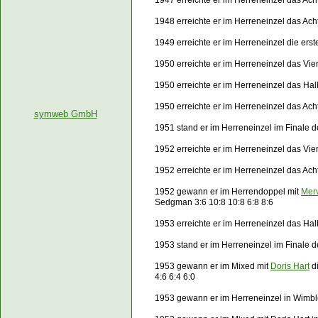
1947 erreichte er im Herreneinzel das Ach
1948 erreichte er im Herreneinzel das Ach
1949 erreichte er im Herreneinzel die er
1950 erreichte er im Herreneinzel das Vier
1950 erreichte er im Herreneinzel das Hal
1950 erreichte er im Herreneinzel das Ach
symweb GmbH
1951 stand er im Herreneinzel im Finale
1952 erreichte er im Herreneinzel das Vie
1952 erreichte er im Herreneinzel das Ach
1952 gewann er im Herrendoppel mit
Mer
Sedgman 3:6 10:8 10:8 6:8 8:6
1953 erreichte er im Herreneinzel das Hal
1953 stand er im Herreneinzel im Finale
1953 gewann er im Mixed mit
Doris Hart
d
4:6 6:4 6:0
1953 gewann er im Herreneinzel in Wim