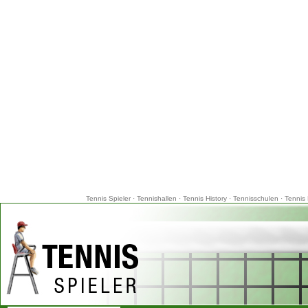
Tennis Spieler
·
Tennishallen
·
Tennis History
·
Tennisschulen
·
Tennis