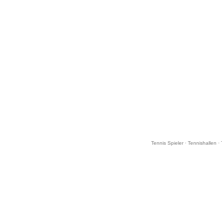
Tennis Spieler
·
Tennishallen
·