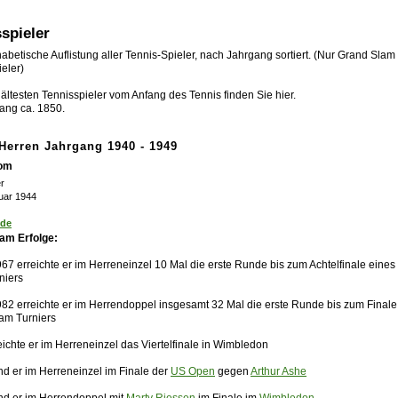
spieler
abetische Auflistung aller Tennis-Spieler, nach Jahrgang sortiert. (Nur Grand Slam
eler)
ältesten Tennisspieler vom Anfang des Tennis finden Sie hier.
ang ca. 1850.
-Herren Jahrgang 1940 - 1949
Tom
r
ruar 1944
nde
am Erfolge:
67 erreichte er im Herreneinzel 10 Mal die erste Runde bis zum Achtelfinale eine
niers
982 erreichte er im Herrendoppel insgesamt 32 Mal die erste Runde bis zum Finale
am Turniers
ichte er im Herreneinzel das Viertelfinale in Wimbledon
nd er im Herreneinzel im Finale der
US Open
gegen
Arthur Ashe