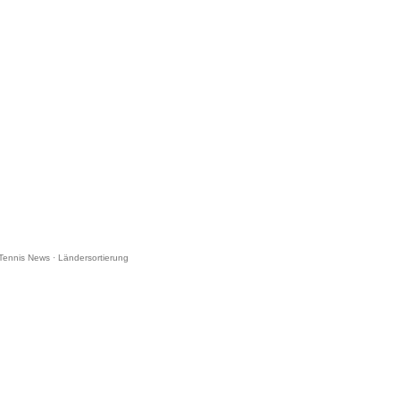
Tennis News
·
Ländersortierung