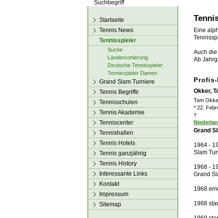
los!
Tennis
Startseite
Tennis News
Eine alph
Tennisspi
Tennisspieler
Suche
Auch die 
Ländersortierung
Ab Jahrg
Deutsche Tennisspieler
Tennisspieler Damen
Profis
Grand Slam Turniere
Okker, 
Tennis Begriffe
Tom Okke
Tennisschulen
* 22. Feb
Tennis Akademie
†
Tenniscenter
Niederla
Grand Sl
Tennishallen
Tennis Hotels
1964 - 19
Slam Tur
Tennis ganzjährig
Tennis History
1968 - 1
Interessante Links
Grand Sl
Kontakt
1968 erre
Impressum
1968 sta
Sitemap