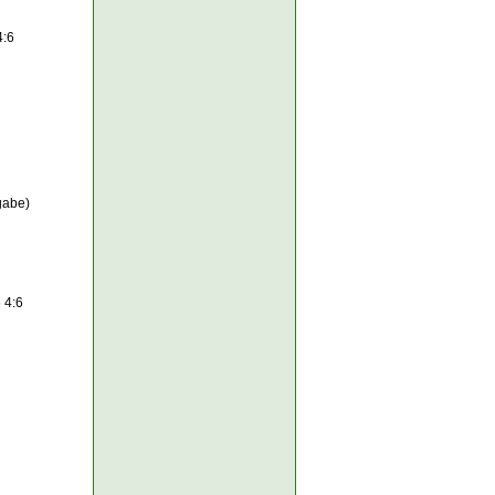
4:6
gabe)
 4:6