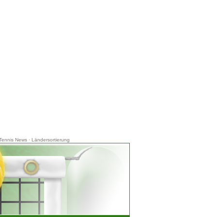
Tennis News
·
Ländersortierung