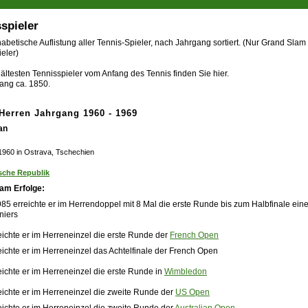
spieler
abetische Auflistung aller Tennis-Spieler, nach Jahrgang sortiert. (Nur Grand Slam
eler)
ältesten Tennisspieler vom Anfang des Tennis finden Sie hier.
ang ca. 1850.
-Herren Jahrgang 1960 - 1969
an
 1960 in Ostrava, Tschechien
sche Republik
am Erfolge:
985 erreichte er im Herrendoppel mit 8 Mal die erste Runde bis zum Halbfinale ein
niers
eichte er im Herreneinzel die erste Runde der
French Open
eichte er im Herreneinzel das Achtelfinale der French Open
eichte er im Herreneinzel die erste Runde in
Wimbledon
eichte er im Herreneinzel die zweite Runde der
US Open