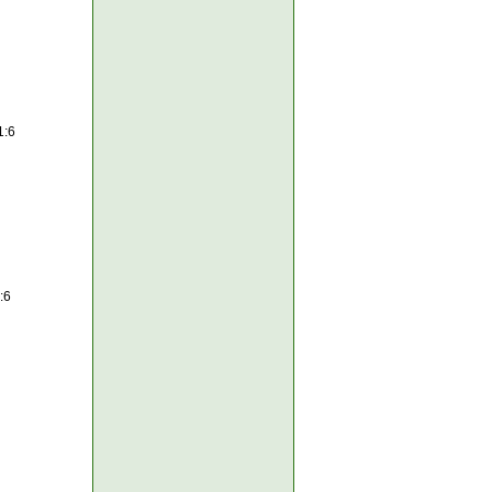
1:6
:6