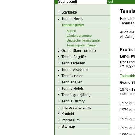
los!
Tennis
Startseite
Tennis News
Eine alph
Tennisspi
Tennisspieler
Suche
Auch die 
Ländersortierung
Ab Jahrg
Deutsche Tennisspieler
Tennisspieler Damen
Profis
Grand Slam Turniere
Lendl, Iv
Tennis Begriffe
Ivan Lendl
Tennisschulen
* 7. März
Tennis Akademie
†
Tenniscenter
Tschechi
Tennishallen
Grand Sl
Tennis Hotels
1978 - 1
Slam Tur
Tennis ganzjährig
Tennis History
1978 err
Interessante Links
1979 err
Kontakt
1979 err
Impressum
Sitemap
1979 err