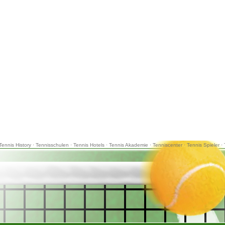
Tennis History
·
Tennisschulen
·
Tennis Hotels
·
Tennis Akademie
·
Tenniscenter
·
Tennis Spieler
·