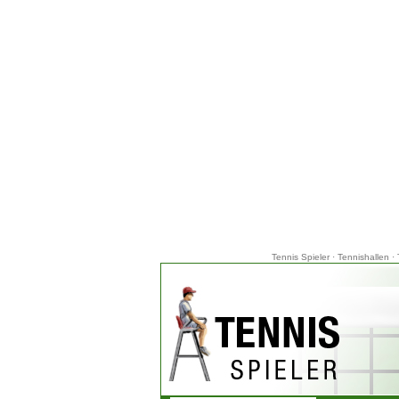
Tennis Spieler
·
Tennishallen
·