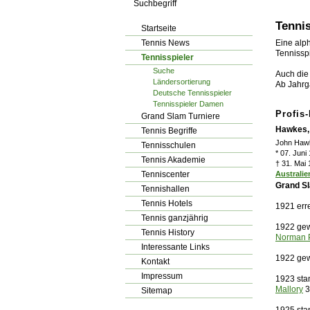
los!
Tennis
Startseite
Tennis News
Eine alph
Tennisspi
Tennisspieler
Suche
Auch die 
Ländersortierung
Ab Jahrg
Deutsche Tennisspieler
Tennisspieler Damen
Profis
Grand Slam Turniere
Hawkes,
Tennis Begriffe
John Haw
Tennisschulen
* 07. Juni
Tennis Akademie
† 31. Mai
Tenniscenter
Australie
Grand Sl
Tennishallen
Tennis Hotels
1921 err
Tennis ganzjährig
1922 gew
Tennis History
Norman 
Interessante Links
1922 gew
Kontakt
Impressum
1923 sta
Mallory
3
Sitemap