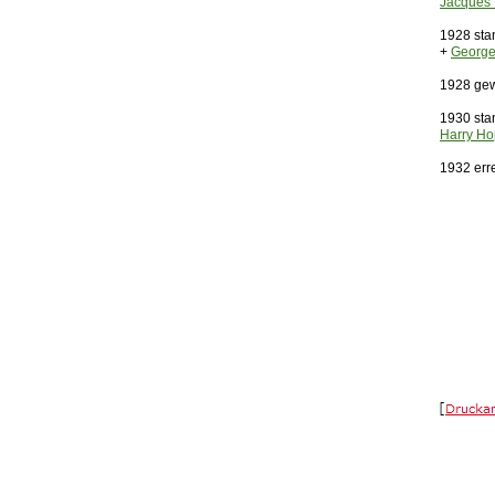
Jacques
1928 sta
+
George
1928 gew
1930 sta
Harry H
1932 err