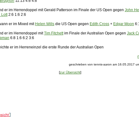
 Brugnon
11:13 4:6 4:6
nd er im Herrendoppel mit Gerald Patterson im Finale der US Open gegen
John He
 Lott
2:6 1:6 2:6
ann er im Mixed mit
Helen Wills
die US Open gegen
Edith Cross
+
Edgar Moon
6:
nd er im Herrendoppel mit
Tim Fitchett
im Finale der Australian Open gegen
Jack C
opman
6:8 1:6 6:2 3:6
eichte er im Herreneinzel die erste Runde der Australian Open
geschrieben von tennis-aaron am 16.05.2017 um
[
zur Übersicht
]