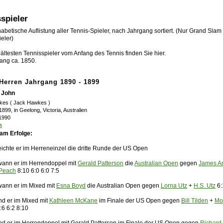
spieler
abetische Auflistung aller Tennis-Spieler, nach Jahrgang sortiert. (Nur Grand Slam
eler)
ältesten Tennisspieler vom Anfang des Tennis finden Sie hier.
ang ca. 1850.
-Herren Jahrgang 1890 - 1899
 John
kes ( Jack Hawkes )
 1899, in Geelong, Victoria, Australien
 1990
n
am Erfolge:
eichte er im Herreneinzel die dritte Runde der US Open
ann er im Herrendoppel mit
Gerald Patterson
die
Australian Open
gegen
James A
Peach
8:10 6:0 6:0 7:5
ann er im Mixed mit
Esna Boyd
die Australian Open gegen
Lorna Utz
+
H.S. Utz
6:
nd er im Mixed mit
Kathleen McKane
im Finale der US Open gegen
Bill Tilden
+
Mo
:6 6:2 8:10