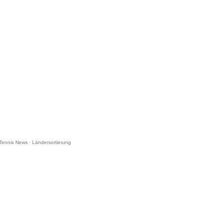
Tennis News
·
Ländersortierung