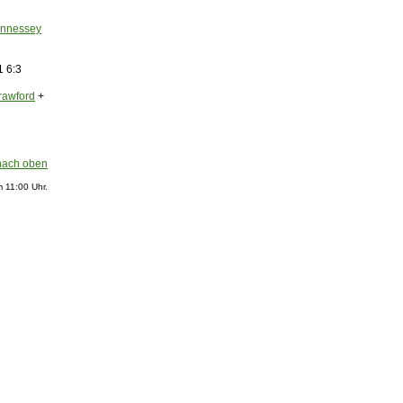
nnessey
1 6:3
rawford
+
nach oben
 11:00 Uhr.