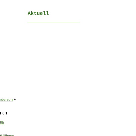
Aktuell
nderson
+
1 6:1
lla