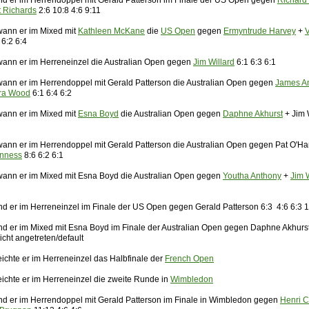
nd er im Herrendoppel mit Gerald Patterson im Finale der US Open gegen
Richard 
t Richards
2:6 10:8 4:6 9:11
ann er im Mixed mit
Kathleen McKane
die
US Open
gegen
Ermyntrude Harvey
+
V
6:2 6:4
ann er im Herreneinzel die Australian Open gegen
Jim Willard
6:1 6:3 6:1
ann er im Herrendoppel mit Gerald Patterson die Australian Open gegen
James A
ara Wood
6:1 6:4 6:2
ann er im Mixed mit
Esna Boyd
die Australian Open gegen
Daphne Akhurst
+ Jim 
ann er im Herrendoppel mit Gerald Patterson die Australian Open gegen Pat O'H
Inness
8:6 6:2 6:1
ann er im Mixed mit Esna Boyd die Australian Open gegen
Youtha Anthony
+
Jim 
nd er im Herreneinzel im Finale der US Open gegen Gerald Patterson 6:3 4:6 6:3 1
nd er im Mixed mit Esna Boyd im Finale der Australian Open gegen Daphne Akhurs
icht angetreten/default
eichte er im Herreneinzel das Halbfinale der
French Open
eichte er im Herreneinzel die zweite Runde in
Wimbledon
nd er im Herrendoppel mit Gerald Patterson im Finale in Wimbledon gegen
Henri C