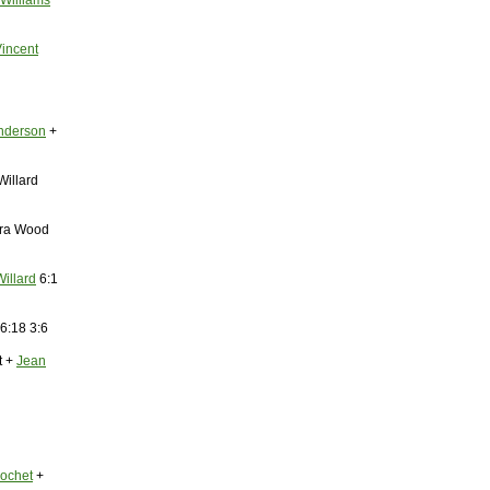
Williams
incent
nderson
+
Willard
ara Wood
Willard
6:1
6:18 3:6
t +
Jean
ochet
+