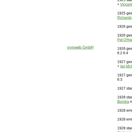
1925 sta
+
Vincen
1925 gew
Richards
1926 gew
1926 gew
Pat O'H
symweb GmbH
1926 gew
6:2 6:4
1927 gew
+
Ian Mc
1927 gew
6:3
1927 sta
1928 sta
Borotra
n
1928 err
1928 err
1928 sta