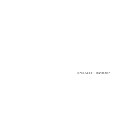
Tennis Spieler
·
Tennishallen
·