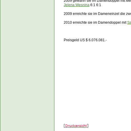
2009 gewann sie im Damendoppel mit Me
Jelena Wesnina
6:1 6:1
2009 erreichte sie im Dameneinzel die z
2010 erreichte sie im Damendoppel mit
Sa
Preisgeld US $
6.076.081
.-