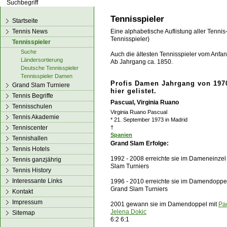
los!
Tennisspieler
Startseite
Tennis News
Eine alphabetische Auflistung aller Tennis
Tennisspieler)
Tennisspieler
Suche
Auch die ältesten Tennisspieler vom Anfang
Ländersortierung
Ab Jahrgang ca. 1850.
Deutsche Tennisspieler
Tennisspieler Damen
Profis Damen Jahrgang von 1970
Grand Slam Turniere
hier gelistet.
Tennis Begriffe
Pascual, Virginia Ruano
Tennisschulen
Virginia Ruano Pascual
Tennis Akademie
* 21. September 1973 in Madrid
Tenniscenter
†
Spanien
Tennishallen
Grand Slam Erfolge:
Tennis Hotels
1992 - 2008 erreichte sie im Dameneinzel 
Tennis ganzjährig
Slam Turniers
Tennis History
Interessante Links
1996 - 2010 erreichte sie im Damendoppe
Grand Slam Turniers
Kontakt
Impressum
2001 gewann sie im Damendoppel mit
Pa
Jelena Dokic
Sitemap
6:2 6:1