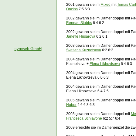
2001 gewann sie im
Mixed
mit
Tomas Carb
Oncins
7:5 6:3
2002 gewann sie im Damendoppel mit Pa
Rennae Stubbs
6:4 6:2
2002 gewann sie im Damendoppel mit Pa
Janette Husarova
6:2 6:1
2003 gewann sie im Damendoppel mit Pa
symweb GmbH
Svetlana Kuznetsova
6:2 6:2
2004 gewann sie im Damendoppel mit Pao
Kuznetsova +
Elena Likhovtseva
6:4 6:3
2004 gewann sie im Damendoppel mit Pao
Elena Likhovtseva 6:0 6:3
2004 gewann sie im Damendoppel mit Pao
Elena Likhovtseva 6:4 7:5
2005 gewann sie im Damendoppel mit Pa
Huber
4:6 6:3 6:3
2008 gewann sie im Damendoppel mit
Me
Francesca Schiavone
6:2 5:7 6:4
2009 erreichte sie im Dameneinzel die z