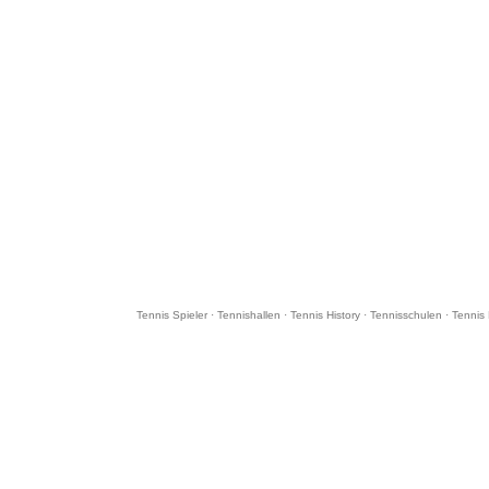
Tennis Spieler
·
Tennishallen
·
Tennis History
·
Tennisschulen
·
Tennis