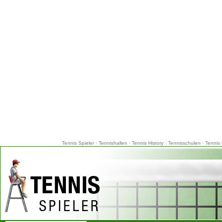
Tennis Spieler
·
Tennishallen
·
Tennis History
·
Tennisschulen
·
Tennis