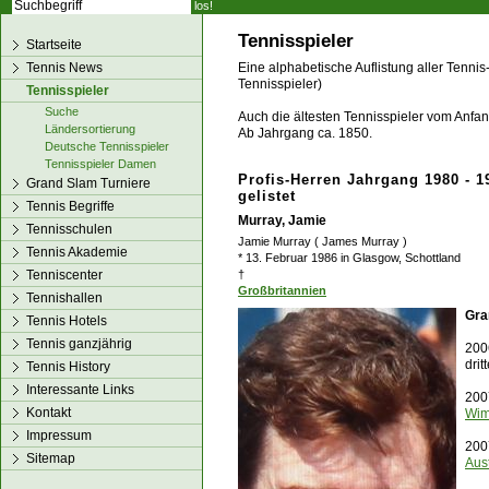
los!
Tennisspieler
Startseite
Tennis News
Eine alphabetische Auflistung aller Tennis
Tennisspieler)
Tennisspieler
Suche
Auch die ältesten Tennisspieler vom Anfang
Ländersortierung
Ab Jahrgang ca. 1850.
Deutsche Tennisspieler
Tennisspieler Damen
Profis-Herren Jahrgang 1980 - 1
Grand Slam Turniere
gelistet
Tennis Begriffe
Murray, Jamie
Tennisschulen
Jamie Murray ( James Murray )
Tennis Akademie
* 13. Februar 1986 in Glasgow, Schottland
Tenniscenter
†
Großbritannien
Tennishallen
Gra
Tennis Hotels
Tennis ganzjährig
2006
dri
Tennis History
Interessante Links
200
Kontakt
Wim
Impressum
200
Sitemap
Aus